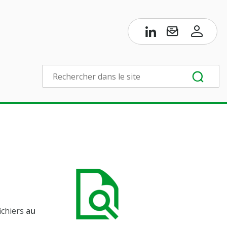
fichiers
au