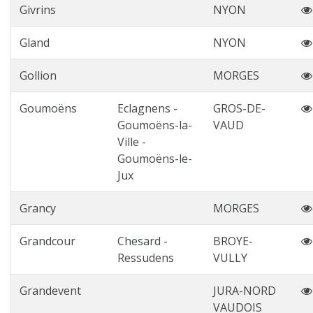
Givrins
NYON
Gland
NYON
Gollion
MORGES
Goumoëns
Eclagnens -
GROS-DE-
Goumoëns-la-
VAUD
Ville -
Goumoëns-le-
Jux
Grancy
MORGES
Grandcour
Chesard -
BROYE-
Ressudens
VULLY
Grandevent
JURA-NORD
VAUDOIS