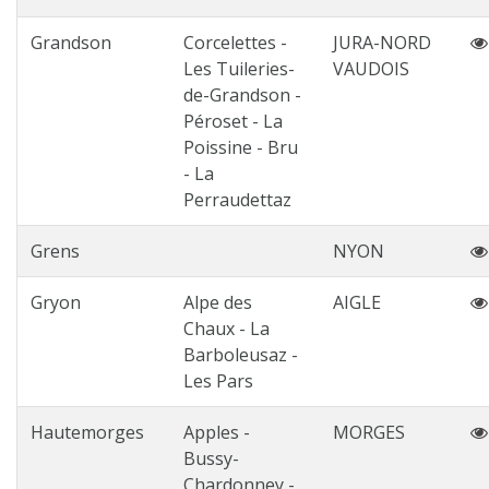
Grandson
Corcelettes -
JURA-NORD
Les Tuileries-
VAUDOIS
de-Grandson -
Péroset - La
Poissine - Bru
- La
Perraudettaz
Grens
NYON
Gryon
Alpe des
AIGLE
Chaux - La
Barboleusaz -
Les Pars
Hautemorges
Apples -
MORGES
Bussy-
Chardonney -