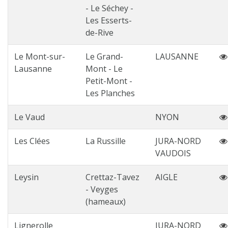
- Le Séchey -
Les Esserts-
de-Rive
Le Mont-sur-
Le Grand-
LAUSANNE
Lausanne
Mont - Le
Petit-Mont -
Les Planches
Le Vaud
NYON
Les Clées
La Russille
JURA-NORD
VAUDOIS
Leysin
Crettaz-Tavez
AIGLE
- Veyges
(hameaux)
Lignerolle
JURA-NORD