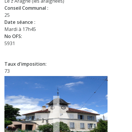
Lè z'Aragne (les araignées)
Conseil Communal :
25
Date séance :
Mardi à 17h45
No OFS:
5931
Taux d'imposition:
73