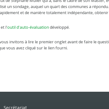
ux de Stéphane Müller qui a, dans le cadre de son Master, 
éalisé un sondage, auquel un quart des communes a répondu. 
rapidement et de manière totalement indépendante, obtenir
et l'
outil d'auto-évaluation
développé.
s invitons à lire le premier onglet avant de faire le questio
ue vous avez cliqué sur le lien fourni.
Secrétariat