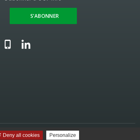
S’ABONNER
© 2025 UCV - Une création
WNG agence digitale
Deny all cookies
Personalize