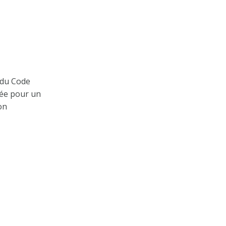
 du Code
née pour un
on