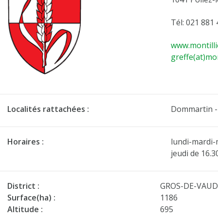
Tél: 021 881 
www.montilli
greffe(at)mon
Localités rattachées :
Dommartin - 
Horaires :
lundi-mardi-
jeudi de 16.3
District :
GROS-DE-VAU
Surface(ha) :
1186
Altitude :
695