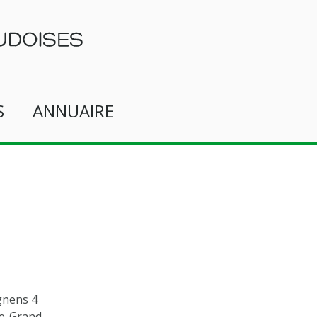
S
ANNUAIRE
gnens 4
le-Grand