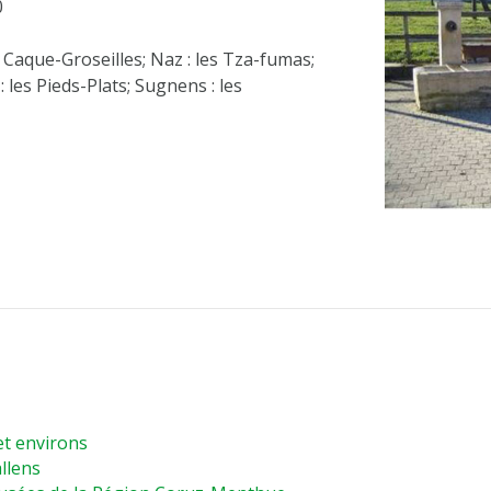
0
 Caque-Groseilles; Naz : les Tza-fumas;
: les Pieds-Plats; Sugnens : les
et environs
llens