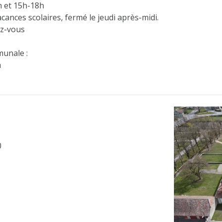
h et 15h-18h
cances scolaires, fermé le jeudi après-midi.
ez-vous
unale :
h
0