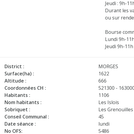
Jeudi : 9h-11
Durant les va
ou sur rend
Bourse comm
Lundi 9h-11
Jeudi 9h-11h
District :
MORGES
Surface(ha) :
1622
Altitude :
666
Coordonnées CH :
521300 - 16300
Habitants :
1106
Nom habitants :
Les Islois
Sobriquet :
Les Grenouilles
Conseil Communal :
45
Date séance :
lundi
No OFS:
5486