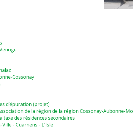
s
 Venoge
halaz
ubonne-Cossonay
n
s d’épuration (projet)
sociation de la région de la région Cossonay-Aubonne-M
la taxe des résidences secondaires
ille - Cuarnens - L'Isle