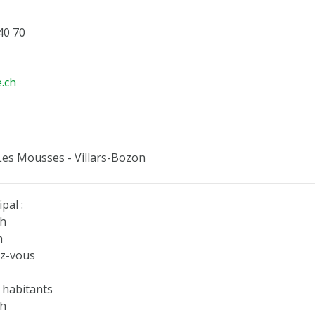
40 70
e.ch
Les Mousses - Villars-Bozon
pal :
1h
h
ez-vous
 habitants
1h