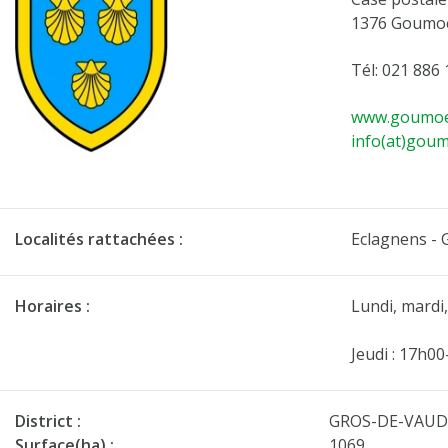
1376 Goumoe
Tél: 021 886 
www.goumoe
info(at)gou
Localités rattachées :
Eclagnens - 
Horaires :
Lundi, mardi
Jeudi : 17h0
District :
GROS-DE-VAU
Surface(ha) :
1069