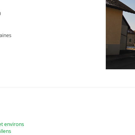
0
aines
et environs
llens