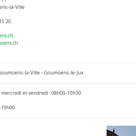
ns-la-Ville
15 20
ns.ch
moens.ch
Goumoëns-la-Ville - Goumoëns-le-Jux
, mercredi et vendredi : 08h00-10h30
0-19h00
D