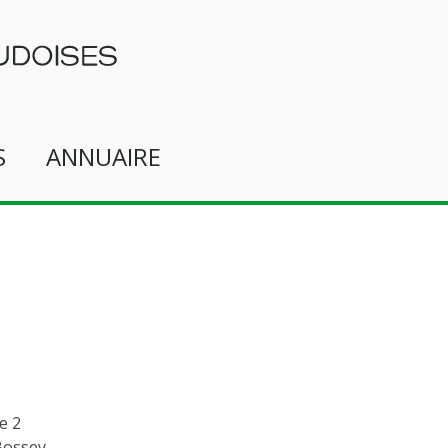
S
ANNUAIRE
te 2
Bossey