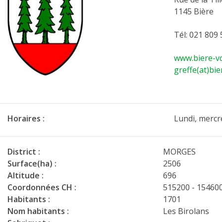
1145 Bière
Tél: 021 809 
www.biere-vd
greffe(at)bie
Horaires :
Lundi, mercr
District :
MORGES
Surface(ha) :
2506
Altitude :
696
Coordonnées CH :
515200 - 15460
Habitants :
1701
Nom habitants :
Les Birolans