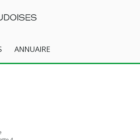
S
ANNUAIRE
e
ette 4