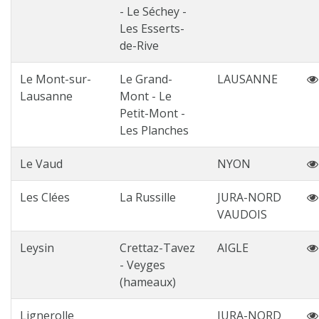
- Le Séchey -
Les Esserts-
de-Rive
Le Mont-sur-
Le Grand-
LAUSANNE
Lausanne
Mont - Le
Petit-Mont -
Les Planches
Le Vaud
NYON
Les Clées
La Russille
JURA-NORD
VAUDOIS
Leysin
Crettaz-Tavez
AIGLE
- Veyges
(hameaux)
Lignerolle
JURA-NORD