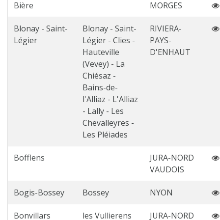
Bière
MORGES
Blonay - Saint-
Blonay - Saint-
RIVIERA-
Légier
Légier - Clies -
PAYS-
Hauteville
D'ENHAUT
(Vevey) - La
Chiésaz -
Bains-de-
l'Alliaz - L'Alliaz
- Lally - Les
Chevalleyres -
Les Pléiades
Bofflens
JURA-NORD
VAUDOIS
Bogis-Bossey
Bossey
NYON
Bonvillars
les Vullierens
JURA-NORD