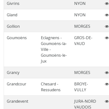
Givrins
NYON
Gland
NYON
Gollion
MORGES
Goumoëns
Eclagnens -
GROS-DE-
Goumoëns-la-
VAUD
Ville -
Goumoëns-le-
Jux
Grancy
MORGES
Grandcour
Chesard -
BROYE-
Ressudens
VULLY
Grandevent
JURA-NORD
VAUDOIS