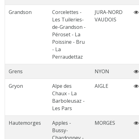
Grandson
Corcelettes -
JURA-NORD
Les Tuileries-
VAUDOIS
de-Grandson -
Péroset - La
Poissine - Bru
- La
Perraudettaz
Grens
NYON
Gryon
Alpe des
AIGLE
Chaux - La
Barboleusaz -
Les Pars
Hautemorges
Apples -
MORGES
Bussy-
Chardonney -