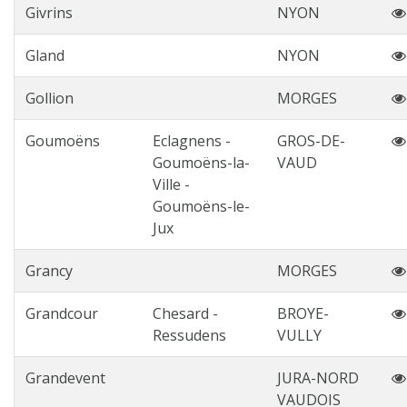
Givrins
NYON
Gland
NYON
Gollion
MORGES
Goumoëns
Eclagnens -
GROS-DE-
Goumoëns-la-
VAUD
Ville -
Goumoëns-le-
Jux
Grancy
MORGES
Grandcour
Chesard -
BROYE-
Ressudens
VULLY
Grandevent
JURA-NORD
VAUDOIS