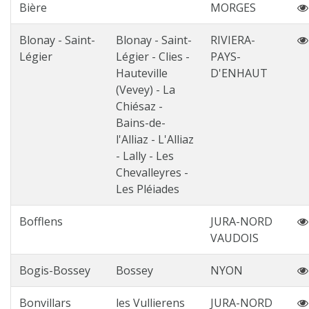
Bière
MORGES
Blonay - Saint-
Blonay - Saint-
RIVIERA-
Légier
Légier - Clies -
PAYS-
Hauteville
D'ENHAUT
(Vevey) - La
Chiésaz -
Bains-de-
l'Alliaz - L'Alliaz
- Lally - Les
Chevalleyres -
Les Pléiades
Bofflens
JURA-NORD
VAUDOIS
Bogis-Bossey
Bossey
NYON
Bonvillars
les Vullierens
JURA-NORD