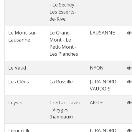
- Le Séchey -
Les Esserts-
de-Rive
Le Mont-sur-
Le Grand-
LAUSANNE
Lausanne
Mont - Le
Petit-Mont -
Les Planches
Le Vaud
NYON
Les Clées
La Russille
JURA-NORD
VAUDOIS
Leysin
Crettaz-Tavez
AIGLE
- Veyges
(hameaux)
Lignerolle
JURA-NORD