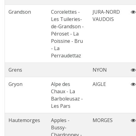
Grandson
Corcelettes -
JURA-NORD
Les Tuileries-
VAUDOIS
de-Grandson -
Péroset - La
Poissine - Bru
- La
Perraudettaz
Grens
NYON
Gryon
Alpe des
AIGLE
Chaux - La
Barboleusaz -
Les Pars
Hautemorges
Apples -
MORGES
Bussy-
Chardonney -