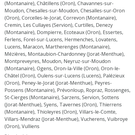
(Montanaire), Châtillens (Oron), Chavannes-sur-
Moudon, Chesalles-sur-Moudon, Chesalles-sur-Oron
(Oron), Corcelles-le-Jorat, Correvon (Montanaire),
Cremin, Les Cullayes (Servion), Curtilles, Denezy
(Montanaire), Dompierre, Ecoteaux (Oron), Essertes,
Ferlens, Forel-sur-Lucens, Hermenches, Lovatens,
Lucens, Maracon, Martherenges (Montanaire),
Mézières, Montaubion-Chardonney (Jorat-Menthue),
Montpreveyres, Moudon, Neyruz-sur-Moudon
(Montanaire), Ogens, Oron-la-Ville (Oron), Oron-le-
Châtel (Oron), Oulens-sur-Lucens (Lucens), Palézieux
(Oron), Peney-le-Jorat (Jorat-Menthue), Peyres-
Possens (Montanaire), Prévonloup, Ropraz, Rossenges,
St-Cierges (Montanaire), Sarzens, Servion, Sottens
(Jorat-Menthue), Syens, Tavernes (Oron), Thierrens
(Montanaire), Thioleyres (Oron), Villars-le-Comte,
Villars-Mendraz (Jorat-Menthue), Vucherens, Vuibroye
(Oron), Vulliens